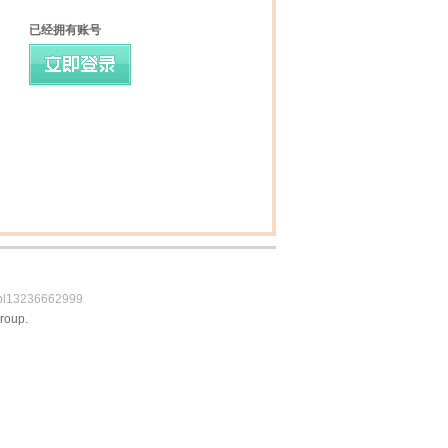
已经拥有账号
bl13236662999
roup.