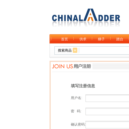
首页
供求
梯子
踏台
搜索商品
填写注册信息
用户名:
密 码:
确认密码: